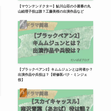
【マウンテンドクター】鮎川山荘の小屋番の丸
山絵理子役は誰？工藤美桜の出演作品など
【ブラックペアン2】キムムジュンとは何者か？
出演作品や兵役は？【研修医パク・ミンジェ
役】