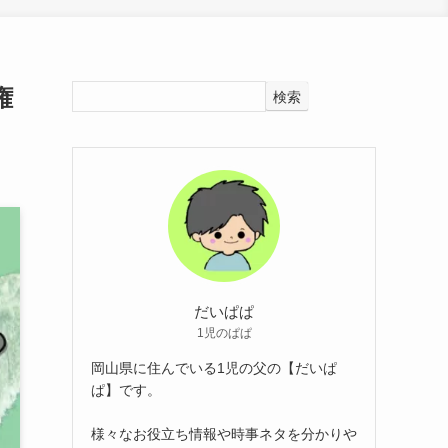
権
検索
だいぱぱ
1児のぱぱ
岡山県に住んでいる1児の父の【だいぱ
ぱ】です。
様々なお役立ち情報や時事ネタを分かりや