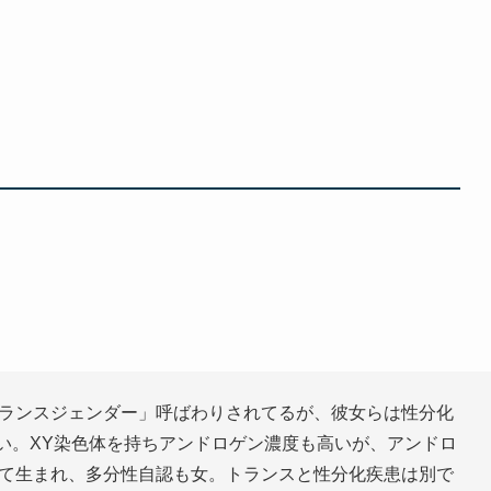
ランスジェンダー」呼ばわりされてるが、彼女らは性分化
い。XY染色体を持ちアンドロゲン濃度も高いが、アンドロ
て生まれ、多分性自認も女。トランスと性分化疾患は別で