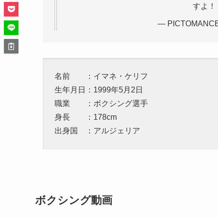
すよ！
— PICTOMANCER
名前 ：イマネ・ケリフ
生年月日：1999年5月2日
職業 ：ボクシング選手
身長 ：178cm
出身国 ：アルジェリア
ボクシング動画