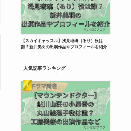
【スカイキャッスル】浅見瑠璃（るり）役は
誰？新井美羽の出演作品やプロフィールを紹介
人気記事ランキング