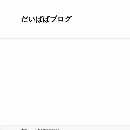
だいぱぱブログ