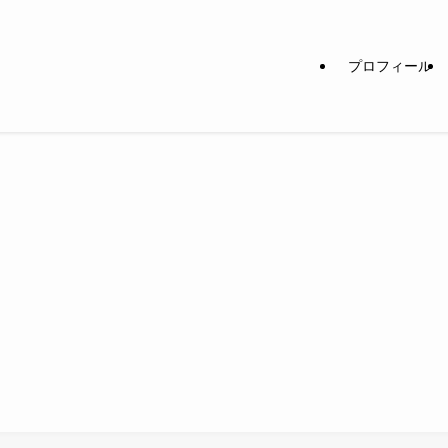
プロフィール