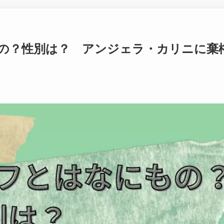
の？性別は？ アンジェラ・カリニに棄