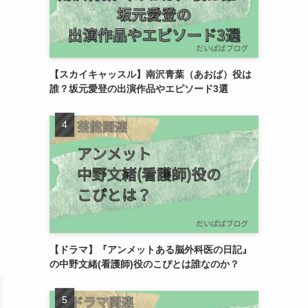
【スカイキャッスル】南沢青葉（あおば）役は
誰？坂元愛登の出演作品やエピソード3選
【ドラマ】『アンメットある脳外科医の日記』
の中野文緒(看護師)役のこぴとは誰なのか？