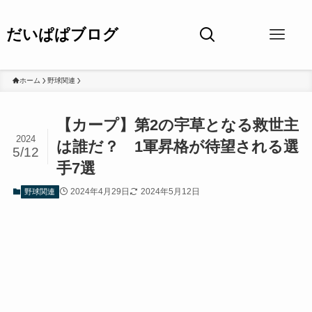
だいぱぱブログ
ホーム
野球関連
【カープ】第2の宇草となる救世主
2024
は誰だ？ 1軍昇格が待望される選
5/12
手7選
2024年4月29日
2024年5月12日
野球関連