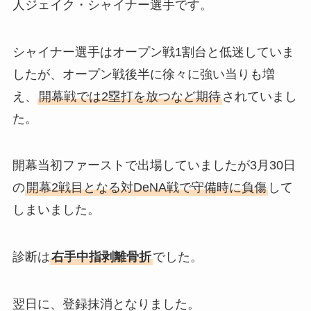
人ジェイク・シャイナー選手です。
シャイナー選手はオープン戦1割台と低迷していま
したが、オープン戦後半に徐々に強い当りも増
え、
開幕戦では2塁打を放つなど期待
されていまし
た。
開幕当初ファーストで出場していましたが3月30日
の
開幕2戦目となる対DeNA戦で守備時に負傷
して
しまいました。
診断は
右手中指剥離骨折
でした。
翌日に、登録抹消となりました。