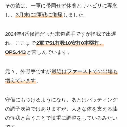
その後は、一軍に帯同せず休養とリハビリに専念
し、
3月末に2軍戦に復帰
しました。
2024年4番候補だった末包選手ですが怪我で出遅
れ、ここまで
2軍で51打数10安打0本塁打、
OPS.443
と苦しんでいます。
元々、外野手ですが
最近は
ファースト
での出場も
増えています
。
守備にもつけるようになり、あとはバッティング
の調子次第ではありますが、大きな体を支える膝
の怪我と言うことで慎重に調整をしているみたい
です。