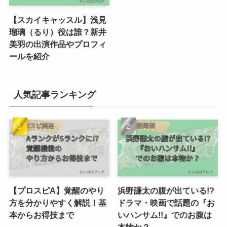
【スカイキャッスル】浅見
瑠璃（るり）役は誰？新井
美羽の出演作品やプロフィ
ールを紹介
人気記事ランキング
【プロスピA】覚醒のやり
浜野謙太の腹が出ている!?
方を分かりやすく解説！基
ドラマ・映画で話題の『お
本からお得技まで
いハンサム!!』でのお腹は
本物か？