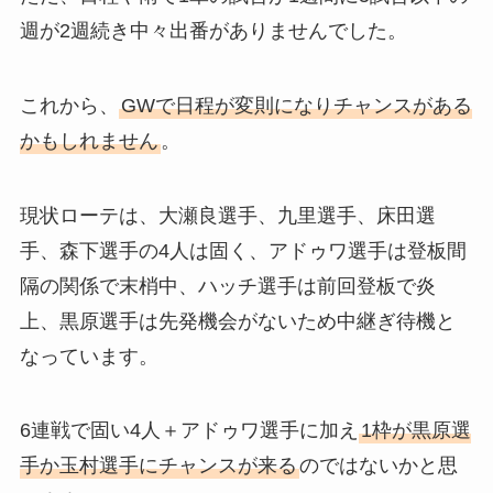
週が2週続き中々出番がありませんでした。
これから、
GWで日程が変則になりチャンスがある
かもしれません
。
現状ローテは、大瀬良選手、九里選手、床田選
手、森下選手の4人は固く、アドゥワ選手は登板間
隔の関係で末梢中、ハッチ選手は前回登板で炎
上、黒原選手は先発機会がないため中継ぎ待機と
なっています。
6連戦で固い4人＋アドゥワ選手に加え
1枠が黒原選
手か玉村選手にチャンスが来る
のではないかと思